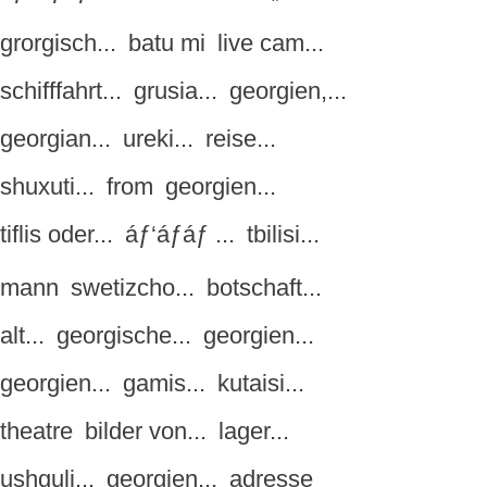
grorgisch...
batu mi
live cam...
schifffahrt...
grusia...
georgien,...
georgian...
ureki...
reise...
shuxuti...
from
georgien...
tiflis oder...
áƒ‘áƒáƒ ...
tbilisi...
mann
swetizcho...
botschaft...
alt...
georgische...
georgien...
georgien...
gamis...
kutaisi...
theatre
bilder von...
lager...
ushguli...
georgien...
adresse