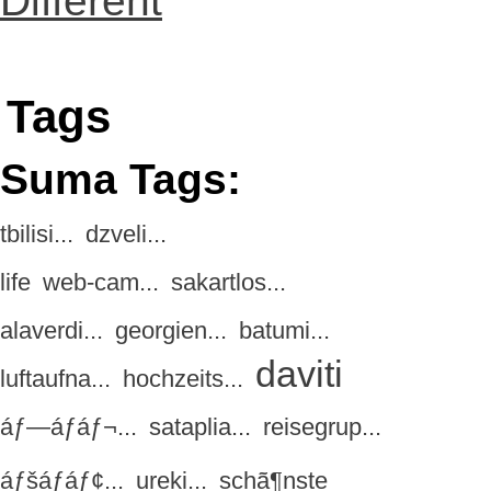
Different
Tags
Suma Tags:
tbilisi...
dzveli...
life
web-cam...
sakartlos...
alaverdi...
georgien...
batumi...
daviti
luftaufna...
hochzeits...
áƒ—áƒáƒ¬...
sataplia...
reisegrup...
áƒšáƒáƒ¢...
ureki...
schã¶nste