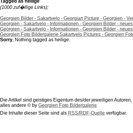
Tagged as heilige
(1000 zuf�llige Links):
Georgien Bilder - Sakartvelo - Georgian Picture - Georgien - Ve
Georgien - Sakartvelo - Informationen - Georgien Bilder - neue
Georgien - Sakartvelo - Informationen - Georgien Bilder - neu
Georgien Foto Bildergalerie Sakartvelo Pictures - Georgien Fotos -
Sorry
, Nothing tagged as heilige.
Die Artikel sind geistiges Eigentum des/der jeweiligen Autoren,
alles andere © by
Georgien Foto Bildergalerie
Die Inhalte dieser Seite sind als
RSS/RDF-Quelle
verfügbar.