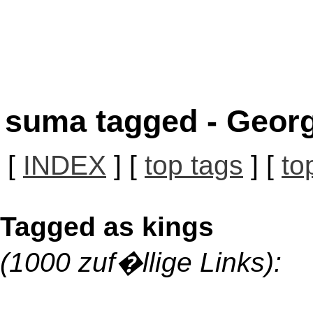
suma tagged - Georg
[
INDEX
] [
top tags
] [
to
Tagged as kings
(1000 zuf�llige Links):