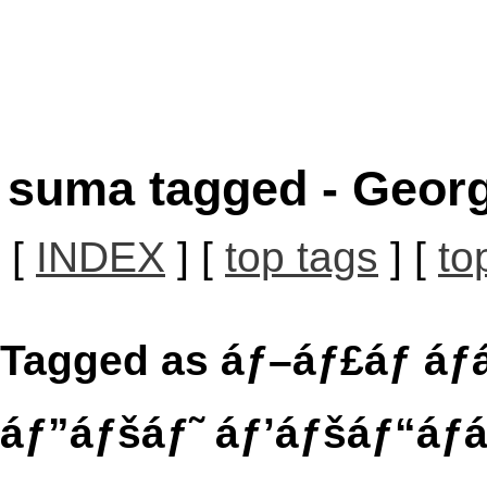
suma tagged - Georg
[
INDEX
] [
top tags
] [
to
Tagged as áƒ–áƒ£áƒ áƒ
áƒ”áƒšáƒ˜ áƒ’áƒšáƒ“áƒ