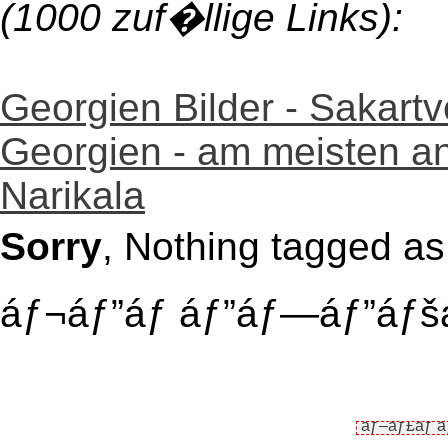
(1000 zuf�llige Links):
Georgien Bilder - Sakartv
Georgien - am meisten a
Narikala
Sorry
, Nothing tagged a
áƒ¬áƒ”áƒ áƒ”áƒ—áƒ”áƒšá