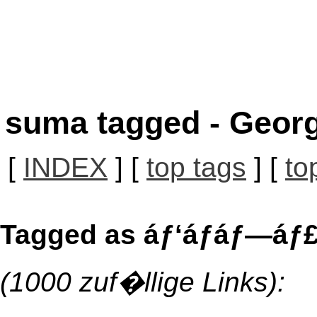
suma tagged - Georg
[
INDEX
] [
top tags
] [
to
Tagged as áƒ‘áƒáƒ—áƒ£
(1000 zuf�llige Links):