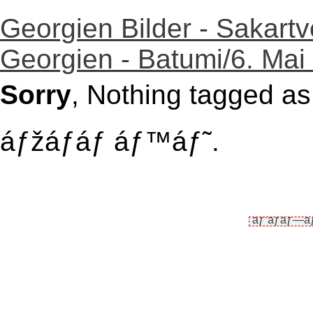
Georgien Bilder - Sakartv
Georgien - Batumi/6. Mai
Sorry
, Nothing tagged a
áƒžáƒáƒ áƒ™áƒ˜.