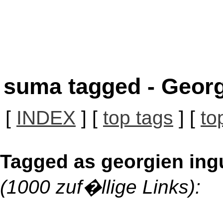
suma tagged - Georg
[
INDEX
] [
top tags
] [
to
Tagged as georgien ing
(1000 zuf�llige Links):