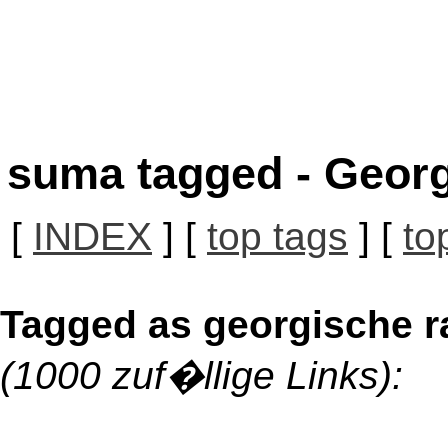
suma tagged - Georg
[
INDEX
] [
top tags
] [
to
Tagged as georgische r
(1000 zuf�llige Links):