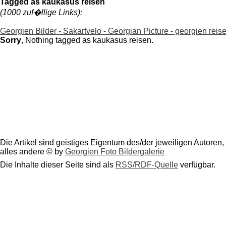
Tagged as kaukasus reisen
(1000 zuf�llige Links):
Georgien Bilder - Sakartvelo - Georgian Picture - georgien reis
Sorry
, Nothing tagged as kaukasus reisen.
Die Artikel sind geistiges Eigentum des/der jeweiligen Autoren,
alles andere © by
Georgien Foto Bildergalerie
Die Inhalte dieser Seite sind als
RSS/RDF-Quelle
verfügbar.