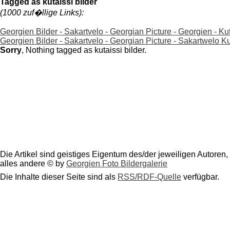
Tagged as kutaissi bilder
(1000 zuf�llige Links):
Georgien Bilder - Sakartvelo - Georgian Picture - Georgien - Kut
Georgien Bilder - Sakartvelo - Georgian Picture - Sakartwelo Ku
Sorry
, Nothing tagged as kutaissi bilder.
Die Artikel sind geistiges Eigentum des/der jeweiligen Autoren,
alles andere © by
Georgien Foto Bildergalerie
Die Inhalte dieser Seite sind als
RSS/RDF-Quelle
verfügbar.