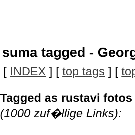
suma tagged - Georg
[
INDEX
] [
top tags
] [
to
Tagged as rustavi fotos
(1000 zuf�llige Links):