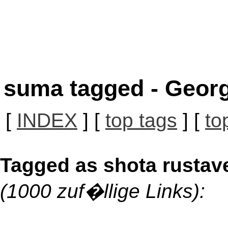
suma tagged - Georg
[
INDEX
] [
top tags
] [
to
Tagged as shota rustave
(1000 zuf�llige Links):