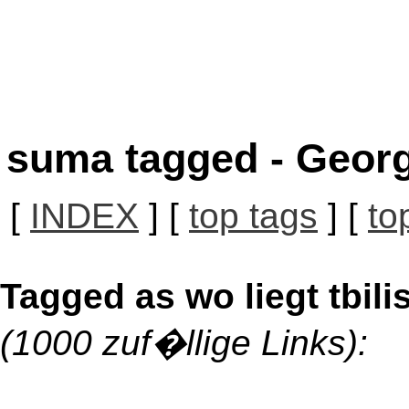
suma tagged - Georg
[
INDEX
] [
top tags
] [
to
Tagged as wo liegt tbili
(1000 zuf�llige Links):