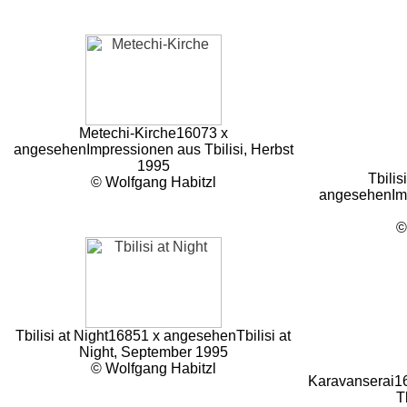
Metechi-Kirche
16073 x
angesehen
Impressionen aus Tbilisi, Herbst
1995
Tbilis
© Wolfgang Habitzl
angesehen
Im
©
Tbilisi at Night
16851 x angesehen
Tbilisi at
Night, September 1995
© Wolfgang Habitzl
Karavanserai
1
T