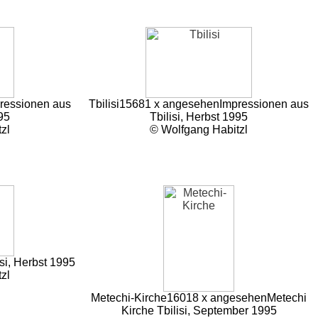
ressionen aus
Tbilisi
15681 x angesehen
Impressionen aus
95
Tbilisi, Herbst 1995
zl
© Wolfgang Habitzl
isi, Herbst 1995
zl
Metechi-Kirche
16018 x angesehen
Metechi
Kirche Tbilisi, September 1995