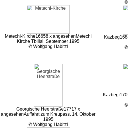
©
Metechi-Kirche
16658 x angesehen
Metechi
Kazbeg
168
Kirche Tbilisi, September 1995
© Wolfgang Habitzl
©
Kazbegi
170
©
Georgische Heerstraße
17717 x
angesehen
Auffahrt zum Kreupass, 14. Oktober
1995
© Wolfgang Habitzl