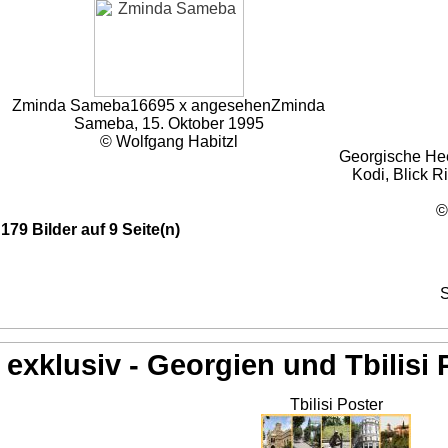
Zminda Sameba
16695 x angesehen
Zminda
Sameba, 15. Oktober 1995
© Wolfgang Habitzl
Georgische He
Kodi, Blick R
©
179 Bilder auf 9 Seite(n)
S
exklusiv - Georgien und Tbilisi 
Tbilisi Poster