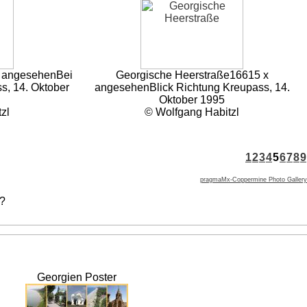
 angesehen
Bei
Georgische Heerstraße
16615 x
s, 14. Oktober
angesehen
Blick Richtung Kreupass, 14.
Oktober 1995
zl
© Wolfgang Habitzl
1
2
3
4
5
6
7
8
9
pragmaMx-Coppermine Photo Gallery
 ?
Georgien Poster