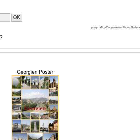
pragmaMx-Coppermine Photo Gallery
 ?
Georgien Poster