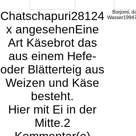
Chatschapuri
28124
Borjomi, d
Wasser
19947
x angesehen
Eine
Art Käsebrot das
aus einem Hefe-
oder Blätterteig aus
Weizen und Käse
besteht.
Hier mit Ei in der
Mitte.
2