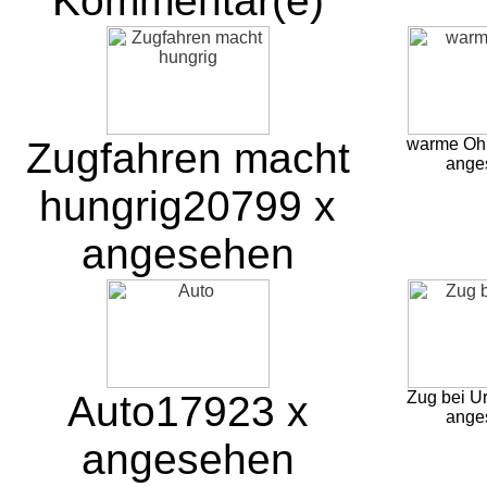
Kommentar(e)
Zugfahren macht
warme Oh
ange
hungrig
20799 x
angesehen
Auto
17923 x
Zug bei Ur
ange
angesehen