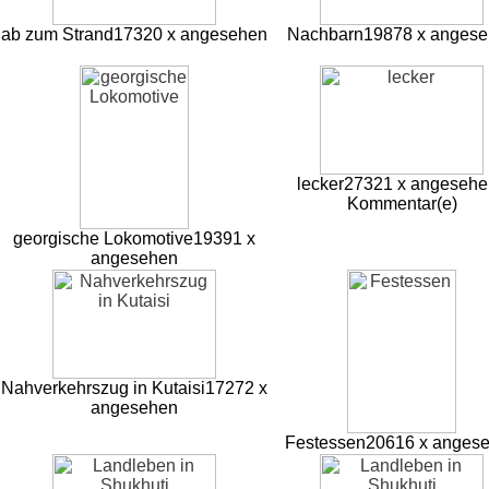
ab zum Strand
17320 x angesehen
Nachbarn
19878 x anges
lecker
27321 x angesehe
Kommentar(e)
georgische Lokomotive
19391 x
angesehen
Nahverkehrszug in Kutaisi
17272 x
angesehen
Festessen
20616 x anges