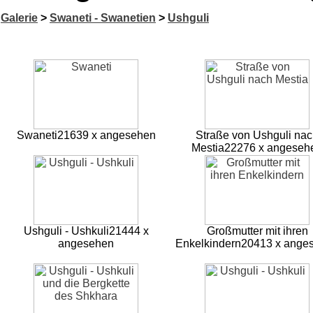
Galerie
>
Swaneti - Swanetien
>
Ushguli
Swaneti
21639 x angesehen
Straße von Ushguli na
Mestia
22276 x angeseh
Ushguli - Ushkuli
21444 x
Großmutter mit ihren
angesehen
Enkelkindern
20413 x ange