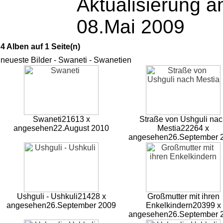
Aktualisierung 
08.Mai 2009
4 Alben auf 1 Seite(n)
neueste Bilder - Swaneti - Swanetien
Swaneti
21613 x
Straße von Ushguli na
angesehen
22.August 2010
Mestia
22264 x
angesehen
26.September 
Ushguli - Ushkuli
21428 x
Großmutter mit ihren
angesehen
26.September 2009
Enkelkindern
20399 x
angesehen
26.September 