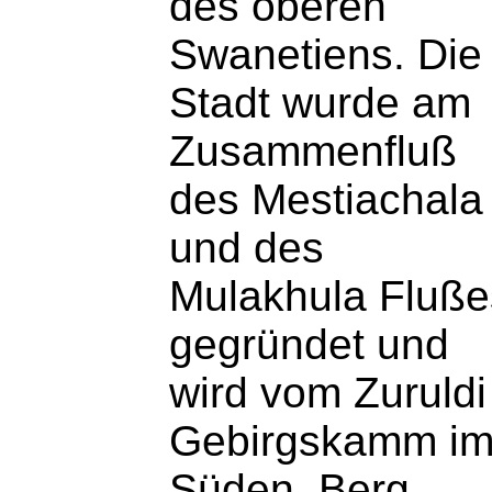
des oberen
Swanetiens. Die
Stadt wurde am
Zusammenfluß
des Mestiachala
und des
Mulakhula Fluße
gegründet und
wird vom Zuruldi
Gebirgskamm i
Süden, Berg