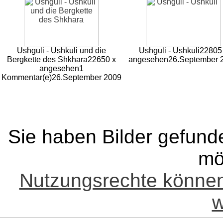
Ushguli - Ushkuli und die
Ushguli - Ushkuli
22805
Bergkette des Shkhara
22650 x
angesehen
26.September 
angesehen
1
Kommentar(e)
26.September 2009
Sie haben Bilder gefund
mö
Nutzungsrechte könne
w