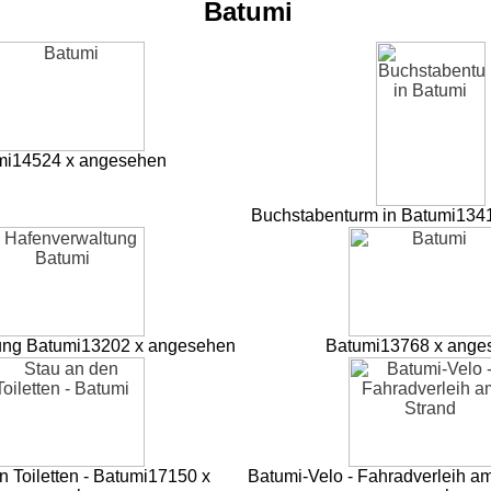
Batumi
mi
14524 x angesehen
Buchstabenturm in Batumi
134
ung Batumi
13202 x angesehen
Batumi
13768 x ange
 Toiletten - Batumi
17150 x
Batumi-Velo - Fahradverleih a