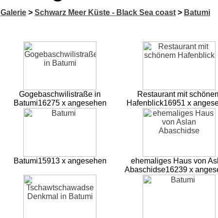
Galerie
>
Schwarz Meer Küste - Black Sea coast
>
Batumi
Gogebaschwilistraße in
Restaurant mit schöne
Batumi
16275 x angesehen
Hafenblick
16951 x anges
Batumi
15913 x angesehen
ehemaliges Haus von As
Abaschidse
16239 x anges