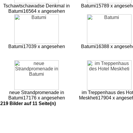
Tschawtschawadse Denkmal in
Batumi
15789 x angeseh
Batumi
16564 x angesehen
Batumi
17039 x angesehen
Batumi
16388 x angeseh
neue Strandpromenade in
im Treppenhaus des Hot
Batumi
17176 x angesehen
Meskheti
17904 x angese
219 Bilder auf 11 Seite(n)