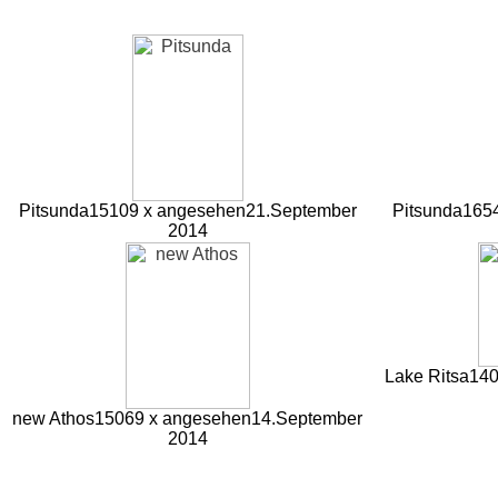
Pitsunda
15109 x angesehen
21.September
Pitsunda
165
2014
Lake Ritsa
140
new Athos
15069 x angesehen
14.September
2014