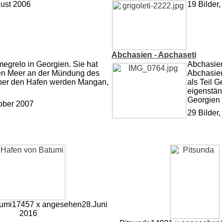
gust 2006
19 Bilder
Abchasien - Apchaseti
megrelo in Georgien. Sie hat
Abchasien
en Meer an der Mündung des
Abchasien
 Über den Hafen werden Mangan,
als Teil 
eigenstän
Georgien 
tober 2007
29 Bilder
umi
17457 x angesehen
28.Juni
2016