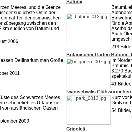
Batumi
warzen Meeres, und die Grenze
Batumi, e
t der südlichste Ort in der
Autonomen
s einmal Teil der osmanischen
Einwohner
Grenzübergang zwischen den
für die A
12 km südlich von Batumi und
Aserbaidsc
Auch Ölex
umgeschl
gust 2006
219 Bilde
Botanischer Garten Batumi -
 dessen Delfinarium man Große
Im Norden
Batumis. 
3.270 Bau
tober 2011
spektakul
41 Bilder
Iwanischwilis Glühwürmchen
n Küste des Schwarzen Meeres
Kurz vor K
ein sehr beliebtes Urlaubsziel
Groß und 
d von ausländischen Gästen
54 Bilder
September 2009
Grigoleti